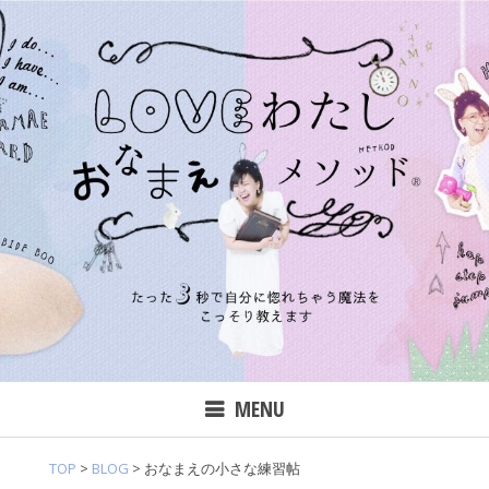
Skip
to
content
私分析学
名
MENU
TOP
>
BLOG
>
おなまえの小さな練習帖