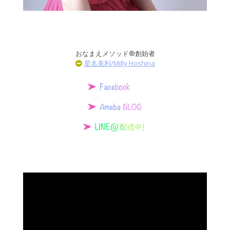
おなまえメソッド®創始者
星名美利/Milly Hoshina