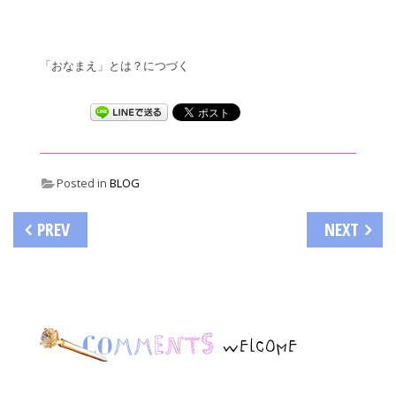
「おなまえ」とは？につづく
Posted in
BLOG
投
PREV
NEXT
稿
ナ
ビ
ゲ
ー
コメ
シ
ョ
ン